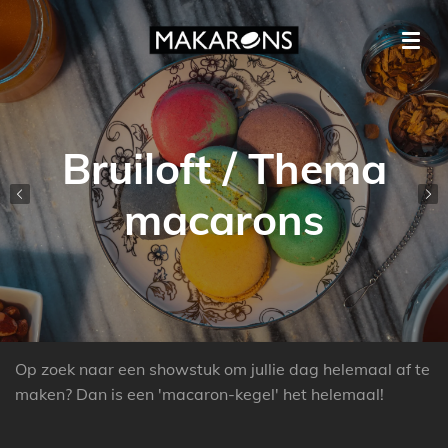
Ga
direct
naar
de
hoofdinhoud
Bruiloft / Thema
macarons
Op zoek naar een showstuk om jullie dag helemaal af te
maken? Dan is een 'macaron-kegel' het helemaal!