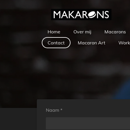
Ga
direct
naar
de
Home
Over mij
Macarons
hoofdinhoud
Contact
Macaron Art
Work
Naam *