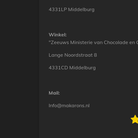
4331LP Middelburg
Winkel:
"Zeeuws Ministerie van Chocolade en C
Lange Noordstraat 8
4331CD Middelburg
Mail:
Info@makarons.nl
1
R
a
s
t